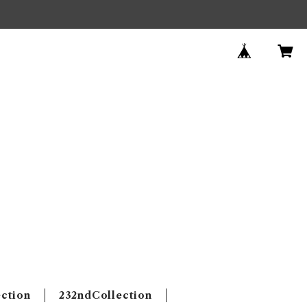
ection
232ndCollection