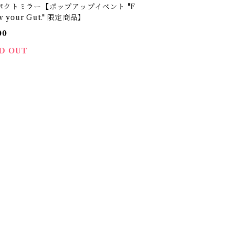
パクトミラー【ポップアップイベント "F
w your Gut." 限定商品】
00
D OUT