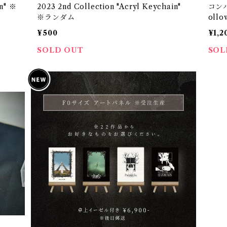
in" ※
2023 2nd Collection "Acryl Keychain"
コン
※ランダム
ollo
¥500
¥1,2
SOLD OUT
SOL