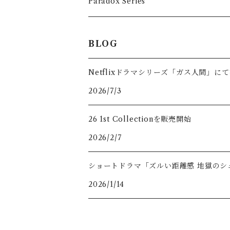
Accessory
Tops
Paradox Series
Hoodie
Long sleeve
T-Shirts
Accessory
Tops
BLOG
Sweat
Hoodie
Long Sleeve
T-Shirts
Netflixドラマシリーズ「ガス人間」に
Sweat
2026/7/3
Long Sleeve
26 1st Collectionを販売開始
2026/2/7
ショートドラマ「ズルい距離感 地獄のシ
2026/1/14