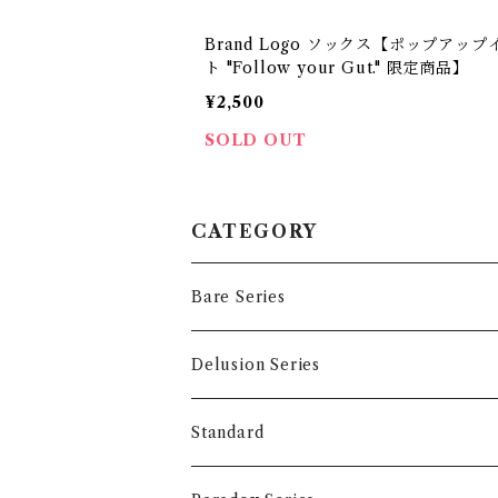
Brand Logo ソックス【ポップアップ
ト "Follow your Gut." 限定商品】
¥2,500
SOLD OUT
CATEGORY
Bare Series
Tops
Delusion Series
T-shirts
Accessory
Tops
Standard
Long sleeve
T-shirts