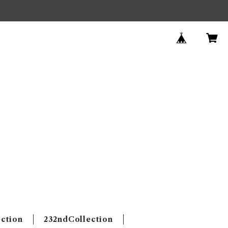
ection
232ndCollection