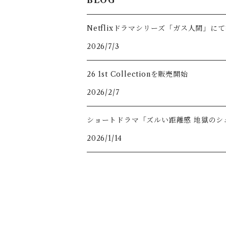
Sweat
Hoodie
Long Sleeve
T-Shirts
Netflixドラマシリーズ「ガス人間」に
Sweat
2026/7/3
Long Sleeve
26 1st Collectionを販売開始
2026/2/7
ショートドラマ「ズルい距離感 地獄のシ
2026/1/14