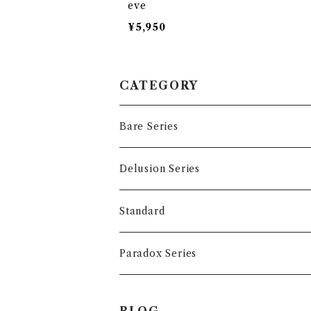
eve
¥5,950
CATEGORY
Bare Series
Tops
Delusion Series
T-shirts
Accessory
Tops
Standard
Long sleeve
T-shirts
Accessory
Tops
Paradox Series
Hoodie
Long sleeve
T-Shirts
Accessory
Tops
BLOG