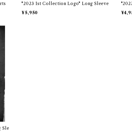
rts
"2023 1st Collection Logo" Long Sleeve
"202
¥5,950
¥4,9
g Sle