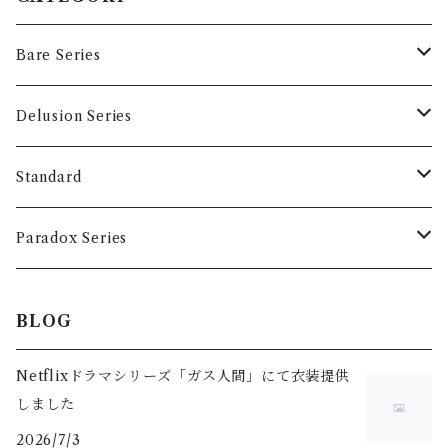
Bare Series
Tops
Delusion Series
T-shirts
Accessory
Tops
Standard
Long sleeve
T-shirts
Accessory
Tops
Paradox Series
Hoodie
Long sleeve
T-Shirts
Accessory
Tops
BLOG
Sweat
Hoodie
Long Sleeve
T-Shirts
Netflixドラマシリーズ「ガス人間」にて衣装提供
しました
Sweat
Long Sleeve
2026/7/3