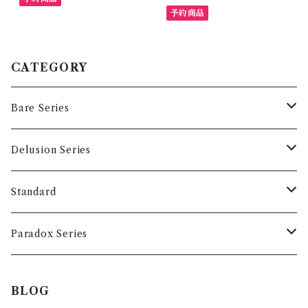
予約商品
CATEGORY
Bare Series
Tops
Delusion Series
T-shirts
Accessory
Tops
Standard
Long sleeve
T-shirts
Accessory
Tops
Paradox Series
Hoodie
Long sleeve
T-Shirts
Accessory
Tops
BLOG
Sweat