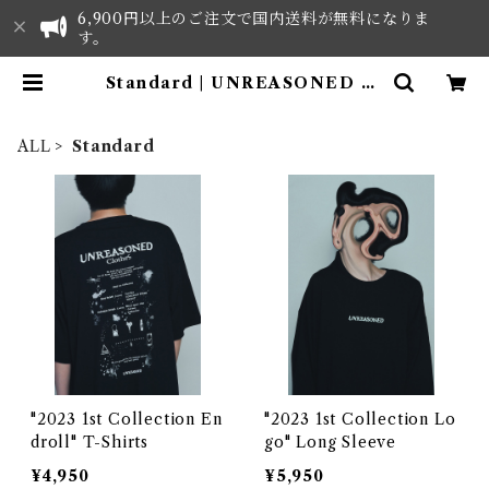
6,900円以上のご注文で国内送料が無料になりま
す。
Standard | UNREASONED Cl
othes - ONLINE SHOP
ALL
Standard
"2023 1st Collection En
"2023 1st Collection Lo
droll" T-Shirts
go" Long Sleeve
¥4,950
¥5,950