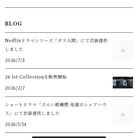
Hoodie
Long sleeve
T-Shirts
Accessory
Tops
BLOG
Sweat
Hoodie
Long Sleeve
T-Shirts
Netflixドラマシリーズ「ガス人間」にて衣装提供
しました
Sweat
Long Sleeve
2026/7/3
26 1st Collectionを販売開始
2026/2/7
ショートドラマ「ズルい距離感 地獄のシェアハウ
ス」にて衣装提供しました
2026/1/14