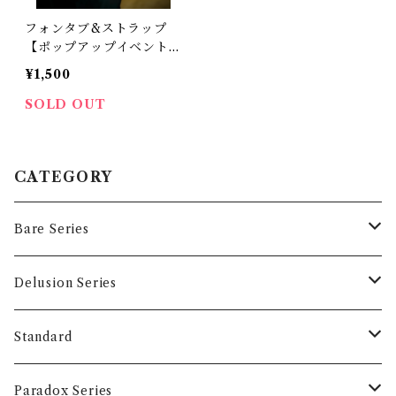
フォンタブ&ストラップ
【ポップアップイベント
"Follow your Gut." 限定
¥1,500
商品】
SOLD OUT
CATEGORY
Bare Series
Tops
Delusion Series
T-shirts
Accessory
Tops
Standard
Long sleeve
T-shirts
Accessory
Tops
Paradox Series