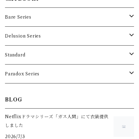
Bare Series
Tops
Delusion Series
T-shirts
Accessory
Tops
Standard
Long sleeve
T-shirts
Accessory
Tops
Paradox Series
Hoodie
Long sleeve
T-Shirts
Accessory
Tops
BLOG
Sweat
Hoodie
Long Sleeve
T-Shirts
Netflixドラマシリーズ「ガス人間」にて衣装提供
しました
Sweat
Long Sleeve
2026/7/3