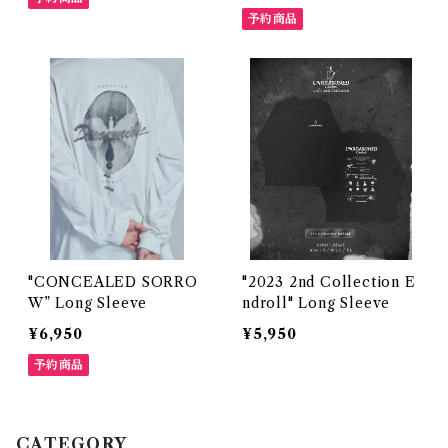
予約商品
"CONCEALED SORRO
"2023 2nd Collection E
W” Long Sleeve
ndroll" Long Sleeve
¥6,950
¥5,950
予約商品
CATEGORY