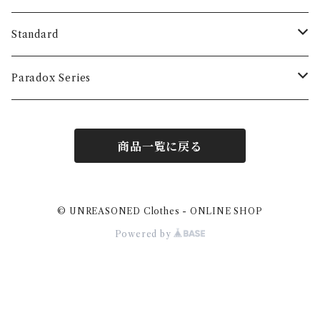
T-shirts
Accessory
Tops
Standard
Long sleeve
T-shirts
Accessory
Tops
Paradox Series
Hoodie
Long sleeve
T-Shirts
Accessory
Tops
商品一覧に戻る
Sweat
Hoodie
Long Sleeve
T-Shirts
Sweat
Long Sleeve
© UNREASONED Clothes - ONLINE SHOP
Powered by