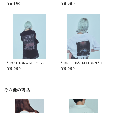
¥6,450
¥5,950
" FASHIONABLE " T-Shirt
" DEPTHS's MAIDEN " T-
s
Shirts
¥5,950
¥5,950
その他の商品