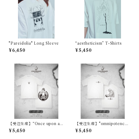
"Pareidolia" Long Sleeve
“aestheticism” T-Shirts
¥6,450
¥5,450
【受注生産】“Once upon a ti
【受注生産】"omnipotence
me” T-Shirts
paradox" T-Shirts
¥5,450
¥5,450