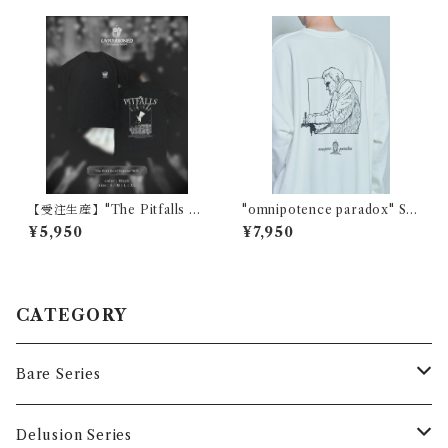
【受注生産】"The Pitfalls of
"omnipotence paradox" Sw
Popular Will" T-Shirts
eat
¥5,950
¥7,950
CATEGORY
Bare Series
Tops
Delusion Series