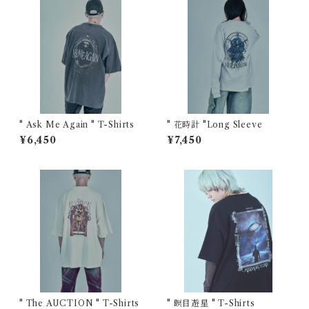
" Ask Me Again " T-Shirts
" 花時計 "Long Sleeve
¥6,450
¥7,450
" The AUCTION " T-Shirts
" 瞑目遊星 " T-Shirts