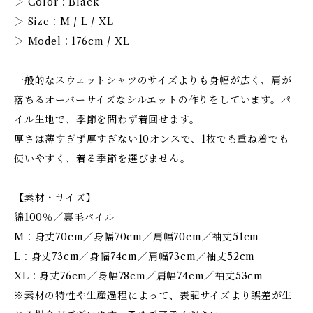
▷ Color：Black
▷ Size：M / L / XL
▷ Model：176cm / XL
一般的なスウェットシャツのサイズよりも身幅が広く、肩が
落ちるオーバーサイズなシルエットの作りをしています。パ
イル生地で、季節を問わず着回せます。
厚さは薄すぎず厚すぎない10オンスで、1枚でも重ね着でも
使いやすく、着る季節を選びません。
【素材・サイズ】
綿100％／裏毛パイル
M：身丈70cm／身幅70cm／肩幅70cm／袖丈51cm
L：身丈73cm／身幅74cm／肩幅73cm／袖丈52cm
XL：身丈76cm／身幅78cm／肩幅74cm／袖丈53cm
※素材の特性や生産過程によって、表記サイズより誤差が生